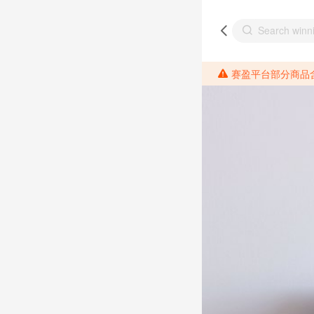
赛盈平台部分商品含有相关成分元素，请各位分销商需提前了解产品材质情况，并针对其做好相关的风险把控，以免造成不必要的损失。 *美国加州65法案进一步规定了对于仅包含