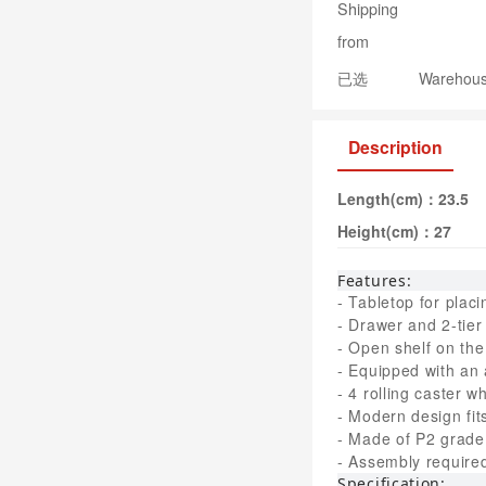
Shipping
from
已选
Warehouse
Description
Length(cm)：
23.5
Height(cm)：
27
Features:
- Tabletop for plac
- Drawer and 2-tier
- Open shelf on the
- Equipped with an 
- 4 rolling caster w
- Modern design fit
- Made of P2 grade
- Assembly require
Specification: