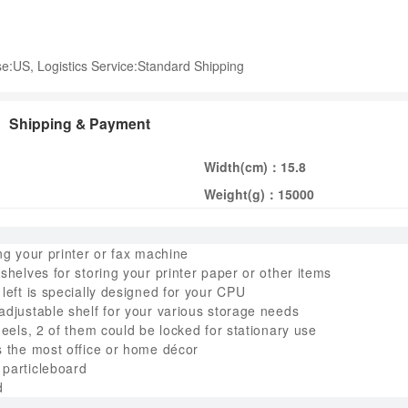
:US, Logistics Service:Standard Shipping
Shipping & Payment
Width(cm)：
15.8
Weight(g)：
15000
ing your printer or fax machine
 shelves for storing your printer paper or other items
 left is specially designed for your CPU
adjustable shelf for your various storage needs
heels, 2 of them could be locked for stationary use
s the most office or home décor
 particleboard
d