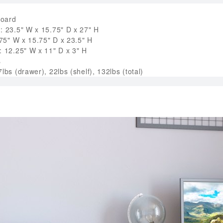
board
: 23.5" W x 15.75" D x 27" H
7.75" W x 15.75" D x 23.5" H
: 12.25" W x 11" D x 3" H
s
lbs (drawer), 22lbs (shelf), 132lbs (total)