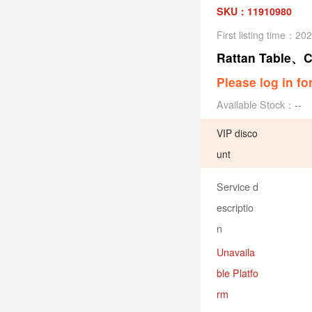
SKU：11910980
First listing time：20
Rattan Table、C
Please log in fo
Available Stock：
--
VIP disco
unt
Service d
escriptio
n
Unavaila
ble Platfo
rm