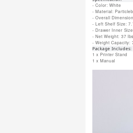
- Color: White
- Material: Particle
- Overall Dimension
- Left Shelf Size: 
- Drawer Inner Size
- Net Weight: 37 lb
- Weight Capacity: 7
Package Includes:
1 x Printer Stand
1 x Manual