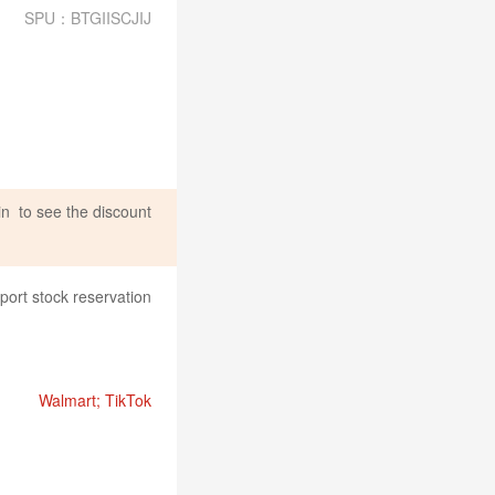
SPU：BTGIISCJIJ
in
to see the discount
port stock reservation
Walmart; TikTok