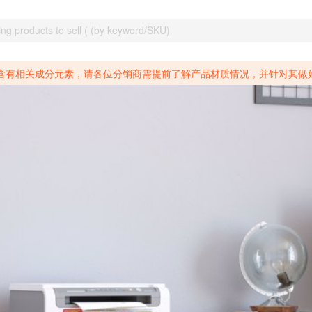
致癌物质，仅包含致生殖毒性物质，同时包含致癌物质和致生殖毒性物质，亦或是包含某一物质即为致癌物质又为致生殖毒性物质的产品的警示标语要求。 *新法案提供的警示标语修订并不是强制实施的，其只是避免昂贵诉讼的一种有效的方法。只要企业在保证其使用的另外的警示标语是“清晰和合理”并符合加州65法案要求的，那也是可以被接受的。*请充分了解第三方销售平台对商品上架规要求，并根据对应平台规则调整相关商品信息后进行上架，以免造成您不必要损失。 汽配产品上架注意事项： 不同第三方平台对于适配车型等信息的填写要求各有不同。例如：亚马逊明确禁止在产品标题、卖点和描述中直接使用适配车型的年份、品牌和型号信息；请您仔细研究并熟悉所销售平台