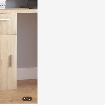
1
/
7