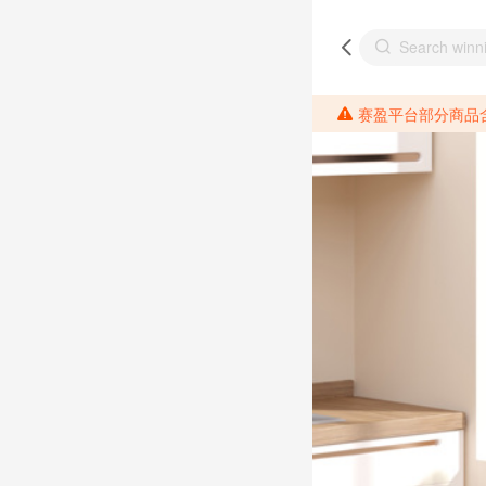
赛盈平台部分商品含有相关成分元素，请各位分销商需提前了解产品材质情况，并针对其做好相关的风险把控，以免造成不必要的损失。 *美国加州65法案进一步规定了对于仅包含