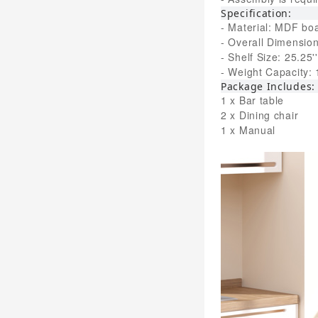
Specification:
- Material: MDF boa
- Overall Dimensions
- Shelf Size: 25.25'
- Weight Capacity: 
Package Includes:
1 x Bar table
2 x Dining chair
1 x Manual