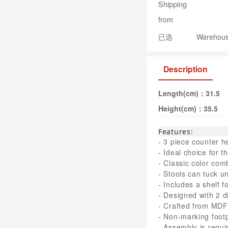
Shipping
from
已选
Warehouse
Description
Length(cm)：
31.5
Height(cm)：
35.5
Features:
- 3 piece counter he
- Ideal choice for 
- Classic color com
- Stools can tuck u
- Includes a shelf f
- Designed with 2 di
- Crafted from MDF 
- Non-marking footp
- Assembly is requi