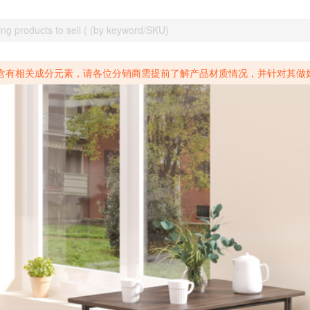
致癌物质，仅包含致生殖毒性物质，同时包含致癌物质和致生殖毒性物质，亦或是包含某一物质即为致癌物质又为致生殖毒性物质的产品的警示标语要求。 *新法案提供的警示标语修订并不是强制实施的，其只是避免昂贵诉讼的一种有效的方法。只要企业在保证其使用的另外的警示标语是“清晰和合理”并符合加州65法案要求的，那也是可以被接受的。*请充分了解第三方销售平台对商品上架规要求，并根据对应平台规则调整相关商品信息后进行上架，以免造成您不必要损失。 汽配产品上架注意事项： 不同第三方平台对于适配车型等信息的填写要求各有不同。例如：亚马逊明确禁止在产品标题、卖点和描述中直接使用适配车型的年份、品牌和型号信息；请您仔细研究并熟悉所销售平台