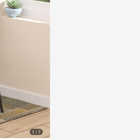
1
/
7