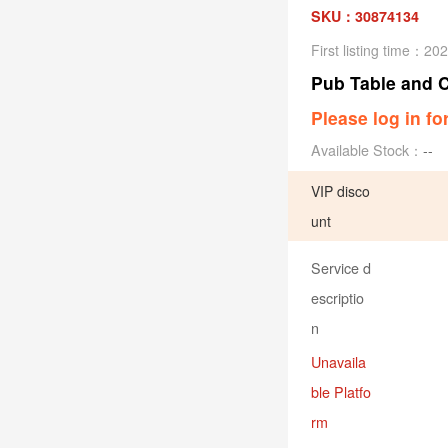
SKU：30874134
First listing time：20
Pub Table and C
Please log in fo
Available Stock：
--
VIP disco
unt
Service d
escriptio
n
Unavaila
ble Platfo
rm