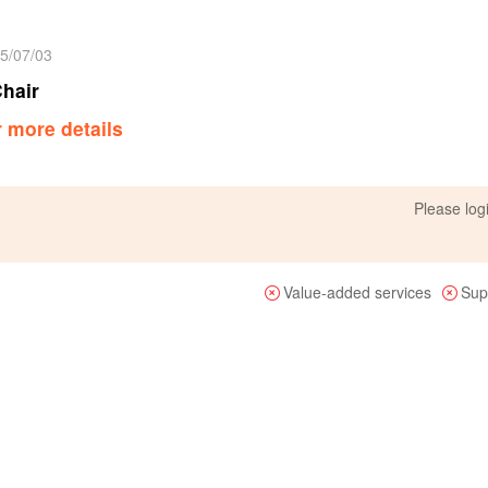
25/07/03
hair
r more details
Please
log
Value-added services
Sup