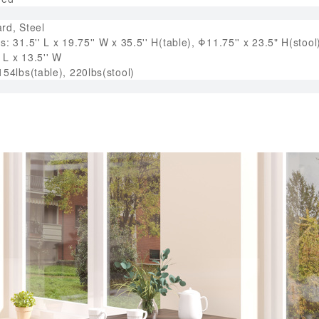
rd, Steel
: 31.5'' L x 19.75'' W x 35.5'' H(table), Φ11.75'' x 23.5" H(stool
' L x 13.5'' W
154lbs(table), 220lbs(stool)