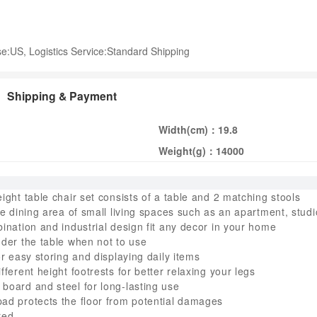
:US, Logistics Service:Standard Shipping
Shipping & Payment
Width(cm)：
19.8
Weight(g)：
14000
ight table chair set consists of a table and 2 matching stools
the dining area of small living spaces such as an apartment, stud
bination and industrial design fit any decor in your home
nder the table when not to use
or easy storing and displaying daily items
fferent height footrests for better relaxing your legs
board and steel for long-lasting use
ad protects the floor from potential damages
red