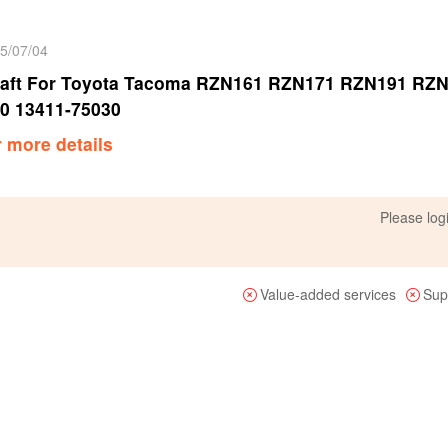
25/07/04
aft For Toyota Tacoma RZN161 RZN171 RZN191 RZN
20 13411-75030
r more details
Please
log
Value-added services
Sup