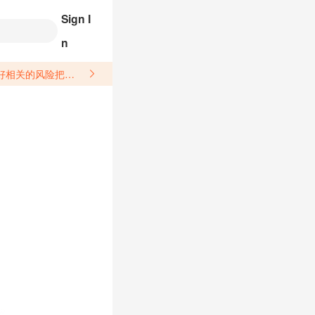
Sign I
n
关于汽配产品上架销售的具体规则，如果因上架的汽配产品信息填写不符合所销售平台要求，产生违规/侵权等问题所造成的损失需您自行承担。