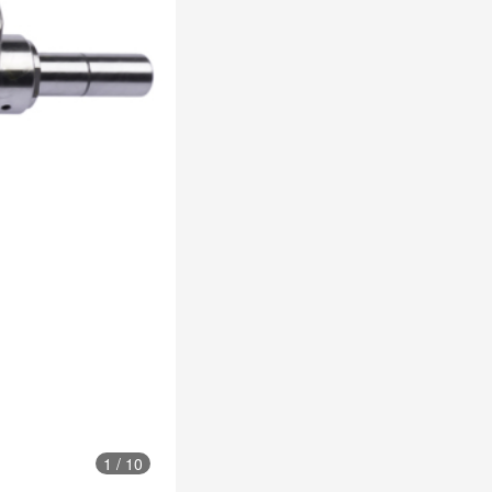
1
/
10