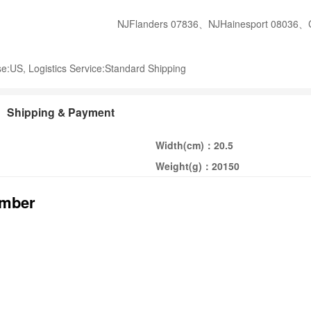
NJFlanders 07836、NJHainesport 08036、Ca
:US, Logistics Service:Standard Shipping
Shipping & Payment
Width(cm)：
20.5
Weight(g)：
20150
umber