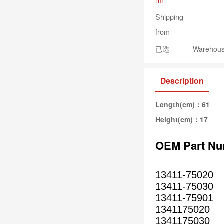
rm
Shipping
from
已选
Warehouse
Description
Length(cm)：
61
Height(cm)：
17
OEM Part N
13411-75020
13411-75030
13411-75901
1341175020
1341175030