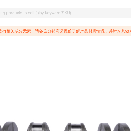
致癌物质，仅包含致生殖毒性物质，同时包含致癌物质和致生殖毒性物质，亦或是包含某一物质即为致癌物质又为致生殖毒性物质的产品的警示标语要求。 *新法案提供的警示标语修订并不是强制实施的，其只是避免昂贵诉讼的一种有效的方法。只要企业在保证其使用的另外的警示标语是“清晰和合理”并符合加州65法案要求的，那也是可以被接受的。*请充分了解第三方销售平台对商品上架规要求，并根据对应平台规则调整相关商品信息后进行上架，以免造成您不必要损失。 汽配产品上架注意事项： 不同第三方平台对于适配车型等信息的填写要求各有不同。例如：亚马逊明确禁止在产品标题、卖点和描述中直接使用适配车型的年份、品牌和型号信息；请您仔细研究并熟悉所销售平台