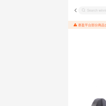
赛盈平台部分商品含有相关成分元素，请各位分销商需提前了解产品材质情况，并针对其做好相关的风险把控，以免造成不必要的损失。 *美国加州65法案进一步规定了对于仅包含