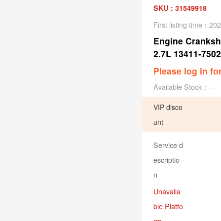
SKU：31549918
First listing time：20
Engine Cranksh
2.7L 13411-750
Please log in fo
Available Stock：
--
VIP disco
unt
Service d
escriptio
n
Unavaila
ble Platfo