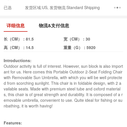
已选
发货区域:US, 发货物流:Standard Shipping
详细信息
物流&支付信息
长（CM）：
81.5
宽（CM）：
30
高（CM）：
14.5
重量（G）：
5920
Introductions:
Outdoor activity is full of interest. However, sun block is also import
ant for us. Here comes this Portable Outdoor 2-Seat Folding Chair
with Removable Sun Umbrella, with which you will be well protecte
d from scorching sunlight. This chair is in foldable design, with 2 a
vailable seats. Made with premium steel tube and oxford material
s, this chair is of great strength and durability. It is composed of a r
emovable umbrella, convenient to use. Quite ideal for fishing or su
nbathing, it is worth having!
Features: