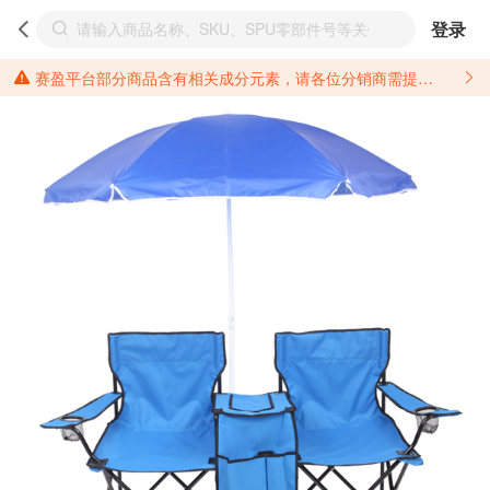
登录
赛盈平台部分商品含有相关成分元素，请各位分销商需提前了解产品材质情况，并针对其做好相关的风险把控，以免造成不必要的损失。 *美国加州65法案进一步规定了对于仅包含致癌物质，仅包含致生殖毒性物质，同时包含致癌物质和致生殖毒性物质，亦或是包含某一物质即为致癌物质又为致生殖毒性物质的产品的警示标语要求。 *新法案提供的警示标语修订并不是强制实施的，其只是避免昂贵诉讼的一种有效的方法。只要企业在保证其使用的另外的警示标语是“清晰和合理”并符合加州65法案要求的，那也是可以被接受的。*请充分了解第三方销售平台对商品上架规要求，并根据对应平台规则调整相关商品信息后进行上架，以免造成您不必要损失。 汽配产品上架注意事项： 不同第三方平台对于适配车型等信息的填写要求各有不同。例如：亚马逊明确禁止在产品标题、卖点和描述中直接使用适配车型的年份、品牌和型号信息；请您仔细研究并熟悉所销售平台关于汽配产品上架销售的具体规则，如果因上架的汽配产品信息填写不符合所销售平台要求，产生违规/侵权等问题所造成的损失需您自行承担。