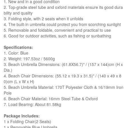
1. New and in a good condition
2. Top-grade steel tube and oxford materials ensure its good dura
bility and quality
3. Folding style, with 2 seats when it unfolds
4. The built-in umbrella could protect you from scorching sunlight
5. Removable and foldable, convenient and practical to use
6. Good for outdoor activities, such as fishing or sunbathing
Specifications:
1. Color: Blue
2. Weight: 197.53oz / 5600g
3. Beach Umbrella Dimensions: (61.8X56.7)" / (157 x 144)cm (H x
Dia.)
4. Beach Chair Dimensions: (55.12 x 19.3 x 31.5)" / (140 x 49 x 8
0)cm (L x W x H)
5. Beach Umbrella Material: 170T Polyester Cloth & 16/19mm Iron
Pole
6. Beach Chair Material: 16mm Steel Tube & Oxford
7. Load Bearing: About 81.58kg
Package Includes:
1 x Folding Chair(2 Seats)
1 x Removable Blue Umbrella