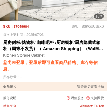
1
/
7
SKU：87049984
SPU：BSKQUUJBXD
首次上架时间：2025/07/03
厨房侧板/储物柜/ 咖啡吧柜 /厨房橱柜/厨房隐藏式箱
柜（周末不发货）（ Amazon Shipping）（WalMar
t禁售）
Kitchen Storage Cabinet
您尚未登录，登录后即可查看商品价格、库存等信
息。
库存数量：
--
会员折扣
请
登录
后查看折扣
服务说明
增值服务
支持圈货
禁售平台
Walmart; TikTok