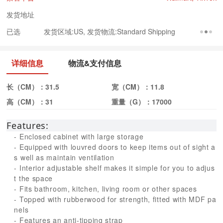
发货地址
已选
发货区域:US, 发货物流:Standard Shipping
详细信息
物流&支付信息
长（CM）：
31.5
宽（CM）：
11.8
高（CM）：
31
重量（G）：
17000
Features:
- Enclosed cabinet with large storage
- Equipped with louvred doors to keep items out of sight a
s well as maintain ventilation
- Interior adjustable shelf makes it simple for you to adjus
t the space
- Fits bathroom, kitchen, living room or other spaces
- Topped with rubberwood for strength, fitted with MDF pa
nels
- Features an anti-tipping strap