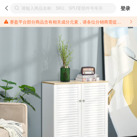
登录
赛盈平台部分商品含有相关成分元素，请各位分销商需提前了解产品材质情况，并针对其做好相关的风险把控，以免造成不必要的损失。 *美国加州65法案进一步规定了对于仅包含致癌物质，仅包含致生殖毒性物质，同时包含致癌物质和致生殖毒性物质，亦或是包含某一物质即为致癌物质又为致生殖毒性物质的产品的警示标语要求。 *新法案提供的警示标语修订并不是强制实施的，其只是避免昂贵诉讼的一种有效的方法。只要企业在保证其使用的另外的警示标语是“清晰和合理”并符合加州65法案要求的，那也是可以被接受的。*请充分了解第三方销售平台对商品上架规要求，并根据对应平台规则调整相关商品信息后进行上架，以免造成您不必要损失。 汽配产品上架注意事项： 不同第三方平台对于适配车型等信息的填写要求各有不同。例如：亚马逊明确禁止在产品标题、卖点和描述中直接使用适配车型的年份、品牌和型号信息；请您仔细研究并熟悉所销售平台关于汽配产品上架销售的具体规则，如果因上架的汽配产品信息填写不符合所销售平台要求，产生违规/侵权等问题所造成的损失需您自行承担。