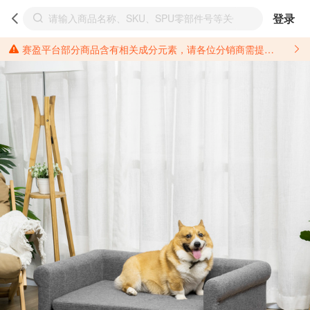
登录
赛盈平台部分商品含有相关成分元素，请各位分销商需提前了解产品材质情况，并针对其做好相关的风险把控，以免造成不必要的损失。 *美国加州65法案进一步规定了对于仅包含致癌物质，仅包含致生殖毒性物质，同时包含致癌物质和致生殖毒性物质，亦或是包含某一物质即为致癌物质又为致生殖毒性物质的产品的警示标语要求。 *新法案提供的警示标语修订并不是强制实施的，其只是避免昂贵诉讼的一种有效的方法。只要企业在保证其使用的另外的警示标语是“清晰和合理”并符合加州65法案要求的，那也是可以被接受的。*请充分了解第三方销售平台对商品上架规要求，并根据对应平台规则调整相关商品信息后进行上架，以免造成您不必要损失。 汽配产品上架注意事项： 不同第三方平台对于适配车型等信息的填写要求各有不同。例如：亚马逊明确禁止在产品标题、卖点和描述中直接使用适配车型的年份、品牌和型号信息；请您仔细研究并熟悉所销售平台关于汽配产品上架销售的具体规则，如果因上架的汽配产品信息填写不符合所销售平台要求，产生违规/侵权等问题所造成的损失需您自行承担。