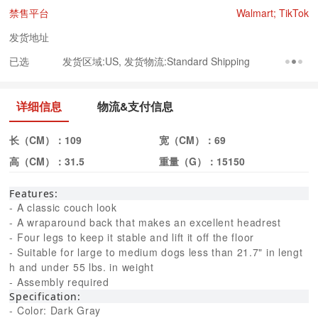
禁售平台
Walmart; TikTok
发货地址
已选
发货区域:US, 发货物流:Standard Shipping
详细信息
物流&支付信息
长（CM）：
109
宽（CM）：
69
高（CM）：
31.5
重量（G）：
15150
Features:
- A classic couch look
- A wraparound back that makes an excellent headrest
- Four legs to keep it stable and lift it off the floor
- Suitable for large to medium dogs less than 21.7" in lengt
h and under 55 lbs. in weight
- Assembly required
Specification:
- Color: Dark Gray