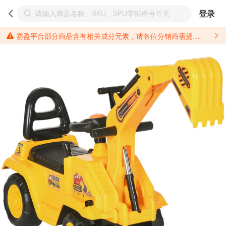
登录
赛盈平台部分商品含有相关成分元素，请各位分销商需提前了解产品材质情况，并针对其做好相关的风险把控，以免造成不必要的损失。 *美国加州65法案进一步规定了对于仅包含致癌物质，仅包含致生殖毒性物质，同时包含致癌物质和致生殖毒性物质，亦或是包含某一物质即为致癌物质又为致生殖毒性物质的产品的警示标语要求。 *新法案提供的警示标语修订并不是强制实施的，其只是避免昂贵诉讼的一种有效的方法。只要企业在保证其使用的另外的警示标语是“清晰和合理”并符合加州65法案要求的，那也是可以被接受的。*请充分了解第三方销售平台对商品上架规要求，并根据对应平台规则调整相关商品信息后进行上架，以免造成您不必要损失。 汽配产品上架注意事项： 不同第三方平台对于适配车型等信息的填写要求各有不同。例如：亚马逊明确禁止在产品标题、卖点和描述中直接使用适配车型的年份、品牌和型号信息；请您仔细研究并熟悉所销售平台关于汽配产品上架销售的具体规则，如果因上架的汽配产品信息填写不符合所销售平台要求，产生违规/侵权等问题所造成的损失需您自行承担。