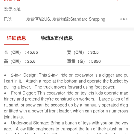
发货地址
已选
发货区域:US, 发货物流:Standard Shipping
详细信息
物流&支付信息
长（CM）：
45.65
宽（CM）：
32.5
高（CM）：
25.6
重量（G）：
5850
● 2-in-1 Design: This 2-in-1 ride on excavator is a digger and pul
l cart in it. Attach a rope at the bottom and operate the bucket by
pulling a lever. The truck moves forward using foot power.
● Front Digger: This excavator ride on toy lets kids operate mac
hinery and pretend they're construction workers. Large piles of di
rt, sand, or snow can be scooped up by a manually operated digg
er fitted with a powerful front loader, which can perform numerous
joint tasks.
● Under-seat Storage: Bring a bunch of toys with you on the voy
age. Allow little engineers to transport the fun of their plush anim