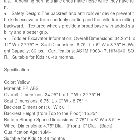
als. A honking horn lets little ones make noise while they have fu
n.
● Safety Design: The backrest and anti-rollover device prevent t
he kids excavator from suddenly starting and the child from rolling
backward. Textured wheels provide a broad base with added sta
bility and a better grip.
● Toddler Excavator Information: Overall Dimensions: 34.25'' L x
11'' W x 22.75'' H. Seat Dimensions: 8.75'' L x 6'' W x 8.75'' H. Wei
ght Capacity: 66 lbs. Certifications: ASTM F963-17, HR4040, SO
R. Suitable for Kids 18-48 months.
Specification:
Color: Yellow
Material: PP, ABS
Overall Dimensions: 34.25" L x 11" W x 22.75" H
Seat Dimensions: 8.75" L x 6" W x 8.75" H
Backrest Dimensions: 6" W x 6" H
Backrest Height (from Top to the Floor): 15.25"
Bottom Storage Space Dimensions: 7.75" L x 6" W x 3.5" H
Wheel Dimensions: 4.75" Dia. (Front), 6" Dia. (Back)
Qualification Age: 18M+
Suitable for Kids 18-48 months