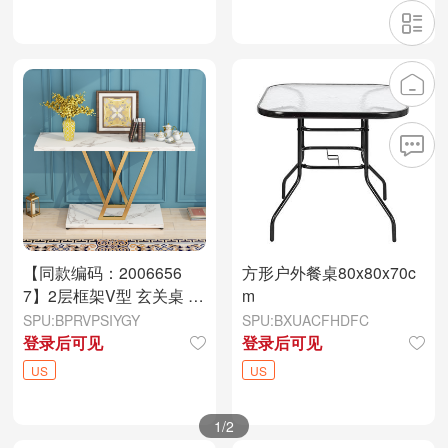
【同款编码：2006656
方形户外餐桌80x80x70c
7】2层框架V型 玄关桌 白
m
色大理石面 金色框架 密
SPU:BPRVPSIYGY
SPU:BXUACFHDFC
度板贴三胺 铁件 107*29*
登录后可见
登录后可见
76cm
US
US
1
/2