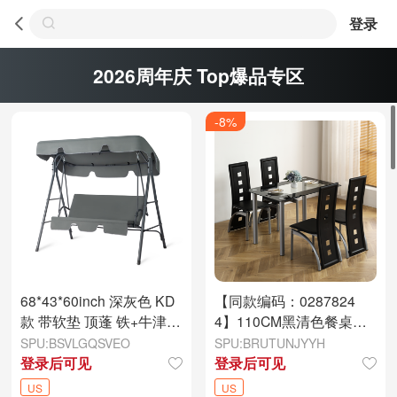
登录
2026周年庆 Top爆品专区
-8%
68*43*60inch 深灰色 KD
【同款编码：0287824
款 带软垫 顶蓬 铁+牛津布
4】110CM黑清色餐桌套
250kg 铁秋千套装
装（本产品将拆分成两个
SPU:BSVLGQSVEO
SPU:BRUTUNJYYH
包裹）桌腿为银色
登录后可见
登录后可见
US
US