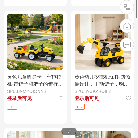
黄色儿童脚踏卡丁车拖拉
黄色幼儿挖掘机玩具-防倾
机-带铲子和耙子的骑行玩
倒设计，手动铲子，喇
具，适合户外建筑游戏
叭，隐藏式存储
SPU:BNMYQIQNNB
SPU:BYGKZROIFZ
登录后可见
登录后可见
US
US
1
/1