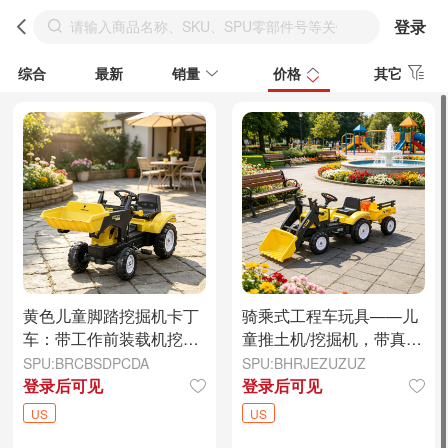
登录
综合
最新
销量
价格
其它
黄色儿童脚踏挖掘机卡丁
骑乘式工程车玩具——儿
车：带工作前装载机挖掘
童推土机/挖掘机，带真土
机——3岁儿童户外玩具
桶、6个轮子和货运拖车
SPU:BRCBSDPCDA
SPU:BHRJEZUZUZ
登录后可见
登录后可见
US
US